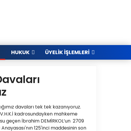
HUKUK
ÜYELIK İŞLEMLERI
Davaları
uz
tığımız davaları tek tek kazanıyoruz.
de V.H.K.İ kadrosundayken mahkeme
rosu geçen İbrahim DEMİRKOL’un 2709
i Anayasası'nın 125'inci maddesinin son