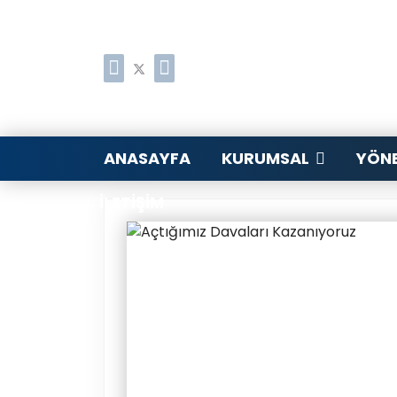
ANASAYFA
KURUMSAL
YÖNE
İLETIŞIM